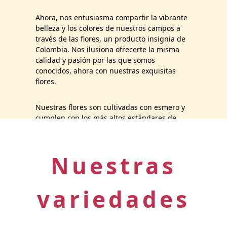
Ahora, nos entusiasma compartir la vibrante
belleza y los colores de nuestros campos a
través de las flores, un producto insignia de
Colombia. Nos ilusiona ofrecerte la misma
calidad y pasión por las que somos
conocidos, ahora con nuestras exquisitas
flores.
Nuestras flores son cultivadas con esmero y
cumplen con los más altos estándares de
calidad, garantizando un producto que se
destaca por su frescura, durabilidad y
belleza excepcional.
Nuestras
En San Basilio Flowers, nuestro compromiso
sigue siendo el mismo: llevar lo mejor del
variedades
campo colombiano directamente a tus
manos, para que puedas disfrutar de la
auténtica esencia de Colombia en cada